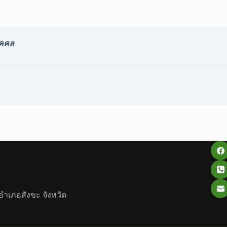
ุคคล
 อำเภอสังขะ จังหวัด