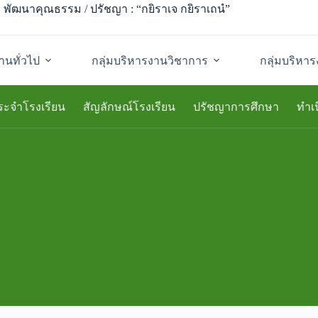
พัฒนาคุณธรรม / ปรัชญา : “กยิราเจ กยิราเถนํ”
านทั่วไป
กลุ่มบริหารงานวิชาการ
กลุ่มบริห
ระจำโรงเรียน
สัญลักษณ์โรงเรียน
ปรัชญาการศึกษา
ทำเน